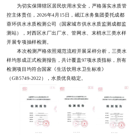
为切实保障辖区居民饮用水安全，严格落实
水质管
控主体责任
，
2026
年
4
月
15
日
，岷江水务集团委托成都
蓉环供水水质检测公司（国家城市供水水质监测成都监
测站），对
西区
水厂出厂水、管网水、末梢水三类水样
开展专项抽样检测
。
本次
检测
严格依照规范流程开展采样分析，三类水
样均形成正式检测报告，共计覆盖
97
项水质指标
，
所有
检测项目均符合国家《生活饮用水卫生标准》
（
GB5749-2022
）
，
水质优良稳定
。