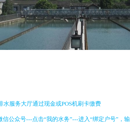
排水服务大厅通过现金或POS机刷卡缴费
微信公众号---点击“我的水务”---进入“绑定户号